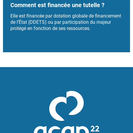
personne, c’est une mesure de représentation.
Comment est financée une tutelle ?
Le tuteur perçoit les ressources du majeur sur un
Elle est financée par dotation globale de financement
compte individuel ouvert à son nom, établit le budget
de l’État (DDETS) ou par participation du majeur
avec la personne et engage les dépenses nécessaires
protégé en fonction de ses ressources.
pour la personne.
Le tuteur doit faire valoir tous les
droits et effectuer le suivi administratif de ceux-ci ainsi
que poser les actes nécessaires à la protection des
biens de la personne.